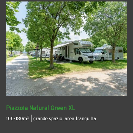
Piazzola Natural Green XL
2
100-180m
| grande spazio, area tranquilla