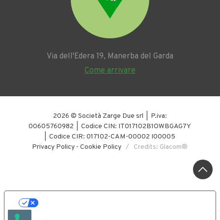
Via dell'Edera 19, Manerba del Garda
Come arrivare
2026 © Società Zarge Due srl | P.iva:
00605760982 | Codice CIN: IT017102B1OWBGAG7Y
| Codice CIR: 017102-CAM-00002 I00005
Privacy Policy
-
Cookie Policy
/ Credits: Glacom®
LE TUE PREFERENZE RELATIVE ALLA
PRIVACY